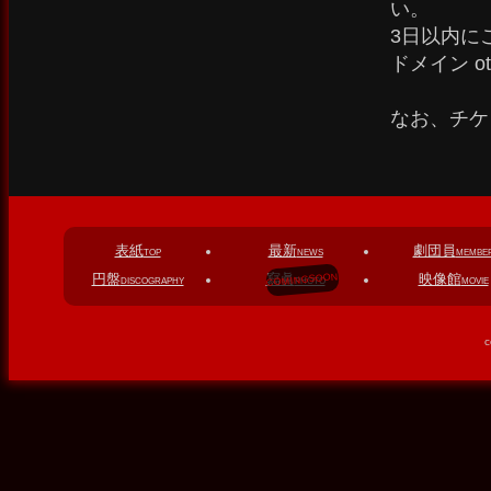
い。
3日以内に
ドメイン o
なお、チケ
表紙
最新
劇団員
TOP
NEWS
MEMBE
円盤
寫眞
映像館
DISCOGRAPHY
PHOTO
MOVIE
c