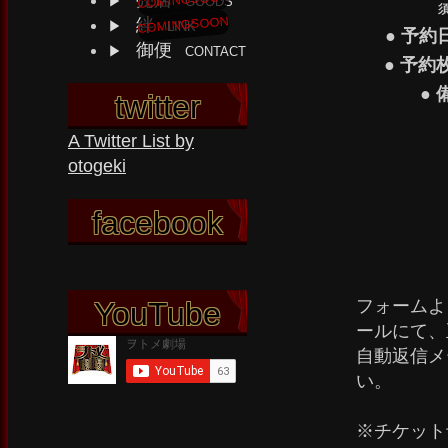
売店
GOODS
須
絆
LINK
● 予約
御便
CONTACT
● 予約
● 
twitter
A Twitter List by
otogeki
facebook
YouTube
フォームよ
ールにて、
自動返信メ
い。
※チケット